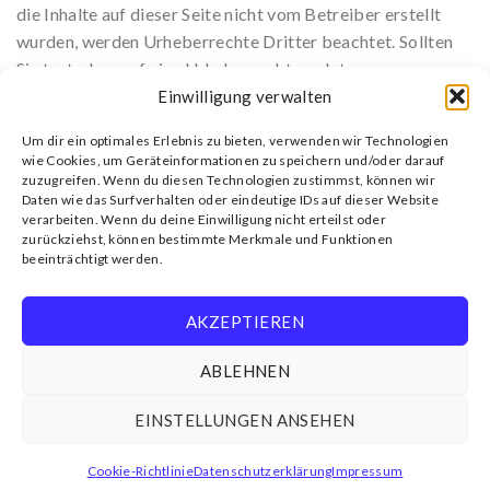
die Inhalte auf dieser Seite nicht vom Betreiber erstellt
wurden, werden Urheberrechte Dritter beachtet. Sollten
Sie trotzdem auf eine Urheberrechtsverletzung
aufmerksam werden, bitten wir um einen entsprechenden
Einwilligung verwalten
Hinweis. Wir werden entsprechende Inhalte umgehend
Um dir ein optimales Erlebnis zu bieten, verwenden wir Technologien
entfernen.
wie Cookies, um Geräteinformationen zu speichern und/oder darauf
zuzugreifen. Wenn du diesen Technologien zustimmst, können wir
Datenschutz
Daten wie das Surfverhalten oder eindeutige IDs auf dieser Website
verarbeiten. Wenn du deine Einwilligung nicht erteilst oder
Informationen zur Verarbeitung Ihrer personenbezogenen
zurückziehst, können bestimmte Merkmale und Funktionen
beeinträchtigt werden.
Daten gemäß Art. 13 und 14 DSGVO entnehmen Sie bitte
unserer Datenschutzerklärung.
AKZEPTIEREN
ABLEHNEN
EINSTELLUNGEN ANSEHEN
IMPRESSUM
DATENSCHUTZERKLÄRUNG
COOKIE-RICHTLINIE (EU)
Cookie-Richtlinie
Datenschutzerklärung
Impressum
Copyright 2026 © Traditionsbäckerei Grecht