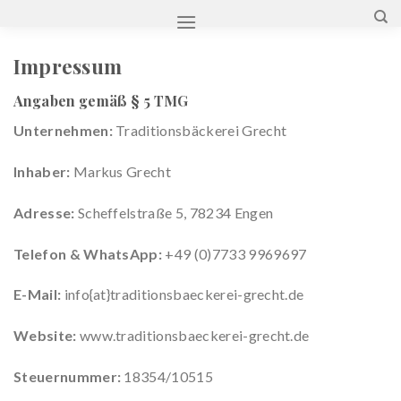
Zum
Inhalt
springen
Impressum
Angaben gemäß § 5 TMG
Unternehmen:
Traditionsbäckerei Grecht
Inhaber:
Markus Grecht
Adresse:
Scheffelstraße 5, 78234 Engen
Telefon & WhatsApp:
+49 (0)7733 9969697
E-Mail:
info{at}traditionsbaeckerei-grecht.de
Website:
www.traditionsbaeckerei-grecht.de
Steuernummer:
18354/10515