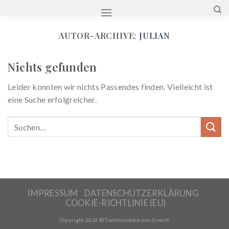
Zum
Inhalt
springen
AUTOR-ARCHIVE:
JULIAN
Nichts gefunden
Leider konnten wir nichts Passendes finden. Vielleicht ist
eine Suche erfolgreicher.
IMPRESSUM
DATENSCHUTZERKLÄRUNG
COOKIE-RICHTLINIE (EU)
Copyright 2026 © Traditionsbäckerei Grecht